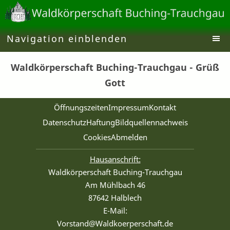
Navigation einblenden
Waldkörperschaft Buching-Trauchgau - Grüß
Gott
Öffnungszeiten
Impressum
Kontakt
Datenschutz
Haftung
Bildquellennachweis
Cookies
Abmelden
Hausanschrift:
Waldkörperschaft Buching-Trauchgau
Am Mühlbach 46
87642 Halblech
E-Mail:
Vorstand@Waldkoerperschaft.de