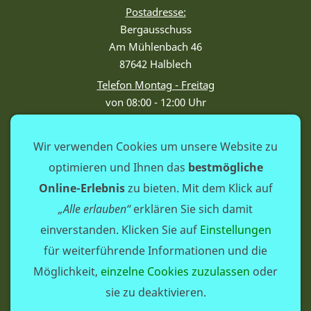
Postadresse:
Bergausschuss
Am Mühlenbach 46
87642 Halblech
Telefon Montag - Freitag
von 08:00 - 12:00 Uhr
Tel.: +49 8368 913944
Sprechstunde:
Wir verwenden Cookies um unsere Website zu
Im Körperschaftshaus
optimieren und Ihnen das
bestmögliche
Aktuell findet keine
Online-Erlebnis
zu bieten. Mit dem Klick auf
Vorstandsprechstunde statt
„Alle erlauben“
erklären Sie sich damit
Bürozeit Montag - Freitag
einverstanden. Klicken Sie auf
Einstellungen
von 08:00 - 12:00 Uhr
Tel. +49 8368 913944
für weiterführende Informationen und die
Möglichkeit,
einzelne Cookies zuzulassen
oder
sie zu deaktivieren.